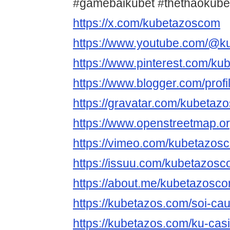
#gamebaikubet #thethaokube
https://x.com/kubetazoscom
https://www.youtube.com/@
https://www.pinterest.com/ku
https://www.blogger.com/pro
https://gravatar.com/kubetaz
https://www.openstreetmap.o
https://vimeo.com/kubetazos
https://issuu.com/kubetazos
https://about.me/kubetazosc
https://kubetazos.com/soi-cau
https://kubetazos.com/ku-cas