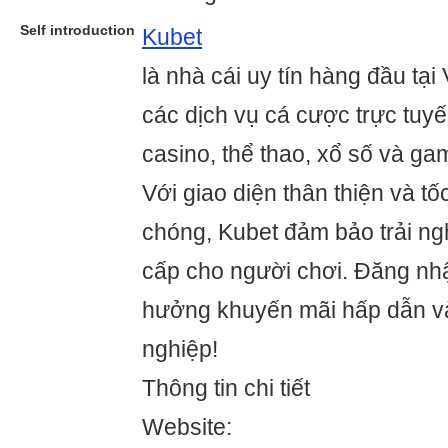
Self introduction
Kubet
là nhà cái uy tín hàng đầu tạ
các dịch vụ cá cược trực tuy
casino, thể thao, xổ số và ga
Với giao diện thân thiện và t
chóng, Kubet đảm bảo trải ngh
cấp cho người chơi. Đăng nh
hưởng khuyến mãi hấp dẫn v
nghiệp!
Thông tin chi tiết
Website: