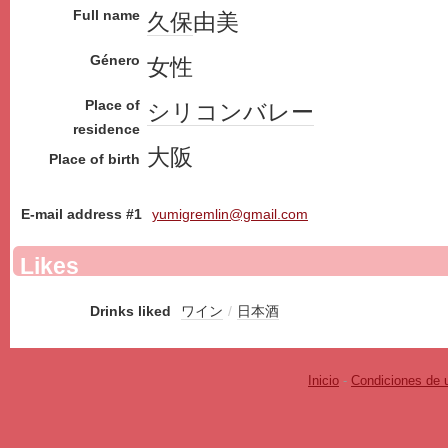
Full name
久保
由美
Género
女性
Place of
シリコンバレー
residence
大阪
Place of birth
E-mail address #1
yumigremlin@gmail.com
Likes
Drinks liked
ワイン
/
日本酒
Inicio
-
Condiciones de 