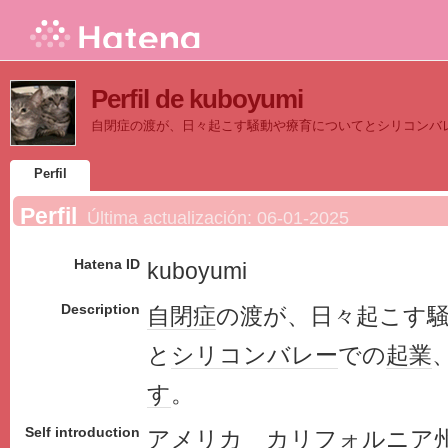
Perfil de kuboyumi
自閉症の渡が、日々起こす騒動や療育についてとシリコンバ
Perfil
Perfil
Última actualización:
06-01-2025
Hatena ID
kuboyumi
Description
自閉症
の渡が、日々起こす
と
シリコンバレー
での
起業
す
。
Self introduction
アメリカ カリフォルニア