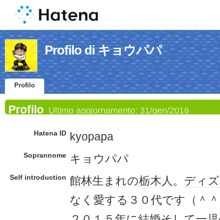
Profilo di キョウパパ
Profilo
Profilo
Ultimo aggiornamento:
31/gen/2016
Hatena ID
kyopapa
Soprannome
キョウパパ
Self introduction
館林
生
まれ
の
栃木
人。
ディズ
なく愛する３０代です（＾＾
２０１５年に
結婚
そして一児