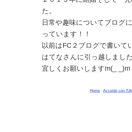
た。
日常
や
趣味
について
ブログ
ってい
ます
！！
以前は
FC
２
ブログ
で書いて
はてな
さんに
引っ越しまし
宜しくお願い
しま
すm(_ _)m
Home
-
Accordo con l'Ut