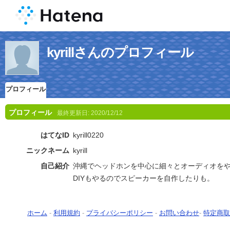
kyrillさんのプロフィール
プロフィール
プロフィール
最終更新日:
2020/12/12
はてなID
kyrill0220
ニックネーム
kyrill
自己紹介
沖縄でヘッドホンを中心に細々とオーディオを
DIYもやるのでスピーカーを自作したりも。
ホーム
-
利用規約
-
プライバシーポリシー
-
お問い合わせ
-
特定商取