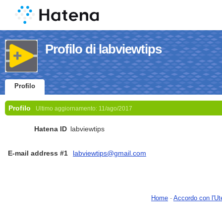
Profilo di labviewtips
Profilo
Profilo
Ultimo aggiornamento:
11/ago/2017
Hatena ID
labviewtips
E-mail address #1
labviewtips@gmail.com
Home
-
Accordo con l'Ut