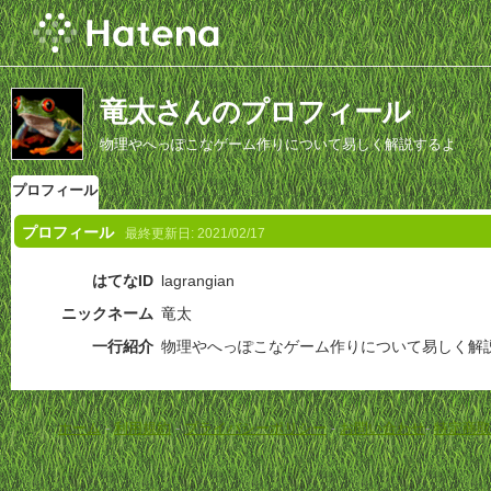
竜太さんのプロフィール
物理やへっぽこなゲーム作りについて易しく解説するよ
プロフィール
プロフィール
最終更新日:
2021/02/17
はてなID
lagrangian
ニックネーム
竜太
一行紹介
物理やへっぽこなゲーム作りについて易しく解
ホーム
-
利用規約
-
プライバシーポリシー
-
お問い合わせ
-
特定商取