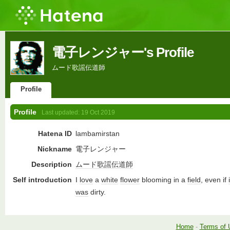
電子レンジャー's Profile
ムード歌謡伝道師
Profile
Profile
Last updated:
19 Oct 2019
Hatena ID
lambamirstan
Nickname
電子レンジャー
Description
ムード歌謡
伝道師
Self introduction
I
love
a
white
flower
blooming in a
field
, even if
was
dirty.
Home
-
Terms of 