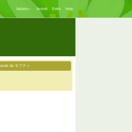
Italiano
Iscriviti
Entra
Help
i usati da モフティ