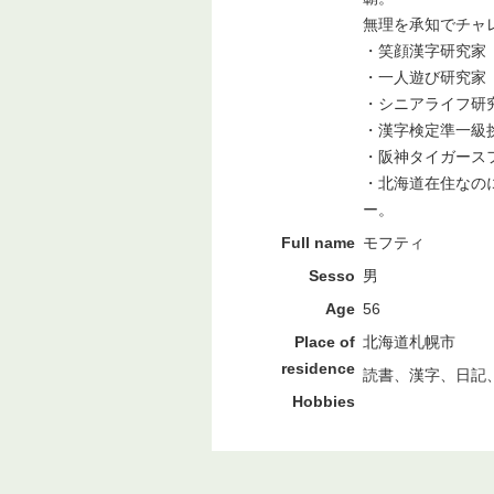
無理を承知でチャ
・笑顔漢字研究家
・一人遊び研究家
・シニアライフ研
・漢字検定準一級
・阪神タイガース
・北海道在住なの
ー。
Full name
モフティ
Sesso
男
Age
56
Place of
北海道札幌市
residence
読書、漢字、日記
Hobbies