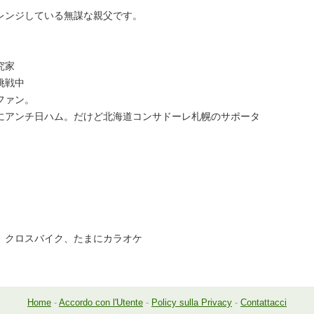
レンジしている無謀な親父です。
究家
挑戦中
ファン。
にアンチ日ハム。だけど北海道コンサドーレ札幌のサポータ
、クロスバイク、たまにカラオケ
Home
-
Accordo con l'Utente
-
Policy sulla Privacy
-
Contattacci