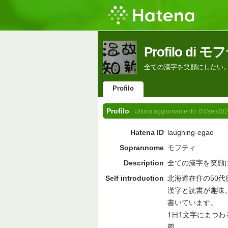
Profilo di 
全ての漢字を笑顔にしたい
Profilo
Profilo
Ultimo aggiornamento:
04/set/20
Hatena ID
laughing-egao
Soprannome
モフティ
Description
全ての漢字を笑顔
Self introduction
北海道在住の50
漢字と読書が趣味
書いています。
1日1文字にまつわ
覇。