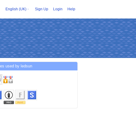
English (UK)
Sign Up
Login
Help
ces used by ledsun