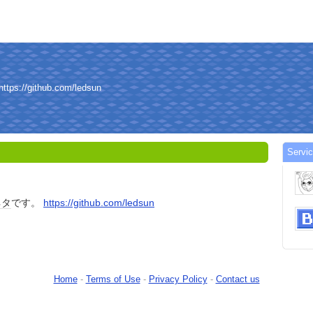
/github.com/ledsun
Servi
ネタ
です。
https://github.com/ledsun
Home
-
Terms of Use
-
Privacy Policy
-
Contact us