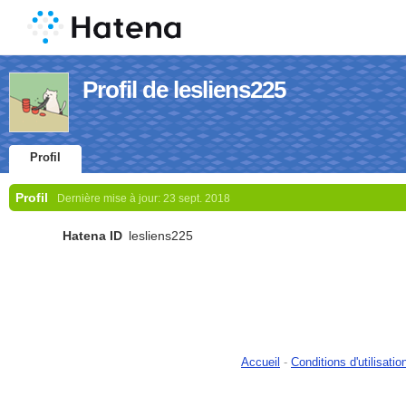
Profil de lesliens225
Profil
Profil
Dernière mise à jour:
23 sept. 2018
Hatena ID
lesliens225
Accueil
-
Conditions d'utilisatio