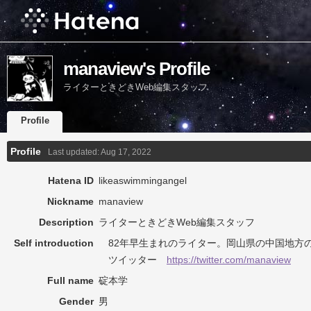
manaview's Profile
ライターときどきWeb編集スタッフ
Profile
Profile
Last updated:
Aug 17, 2022
Hatena ID
likeaswimmingangel
Nickname
manaview
Description
ライターときどきWeb編集スタッフ
Self introduction
82年早生まれのライター。岡山県の中国地方
ツイッター
https://twitter.com/manaview
Full name
碇本学
Gender
男