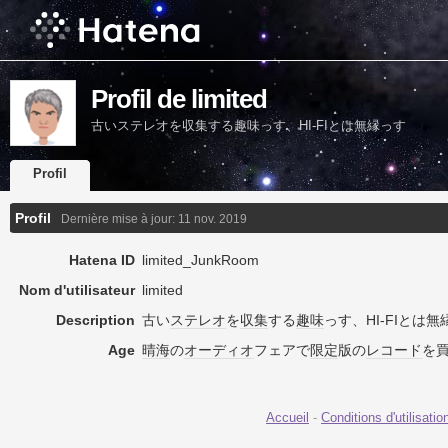
Profil de limited
古いステレオを収集する趣味っす、HI-FIとは無縁っす
Profil
Profil
Dernière mise à jour:
11 nov. 2019
Hatena ID
limited_JunkRoom
Nom d'utilisateur
limited
Description
古い
ステレオ
を
収集
する
趣味
っす、HI-FIとは
Age
晴海
の
オーディオ
フェアで
限定
版の
レコード
を
Accueil
-
Conditions d'utilisatio