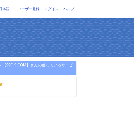
日本語
ユーザー登録
ログイン
ヘルプ
K - 【99OK.COM】さんの使っているサービ