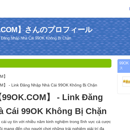
9OK.COM】さんのプロフィール
Đăng Nhập Nhà Cái 99OK Không Bị Chặn
99O
ス
OM】
】 - Link Đăng Nhập Nhà Cái 99OK Không Bị Chặn
【99OK.COM】 - Link Đăng
à Cái 99OK Không Bị Chặn
 cái uy tín với nhiều năm kinh nghiệm trong lĩnh vực cá cược
ôi mang đến cho người chơi những trải nghiệm giải trí đa