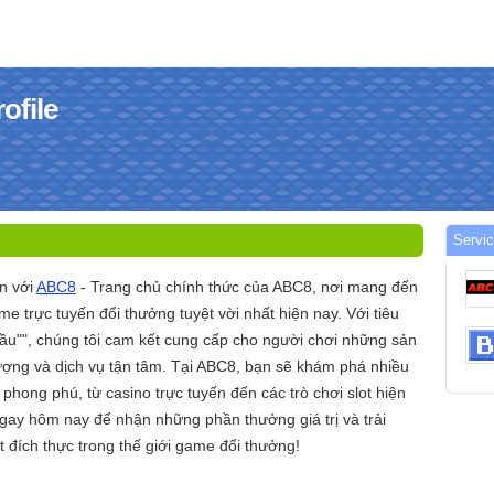
ofile
Servic
n với
ABC8
- Trang chủ chính thức của ABC8, nơi mang đến
me trực tuyến đổi thưởng tuyệt vời nhất hiện nay. Với tiêu
đầu"", chúng tôi cam kết cung cấp cho người chơi những sản
lượng và dịch vụ tận tâm. Tại ABC8, bạn sẽ khám phá nhiều
 phong phú, từ casino trực tuyến đến các trò chơi slot hiện
ngay hôm nay để nhận những phần thưởng giá trị và trải
 đích thực trong thế giới game đổi thưởng!