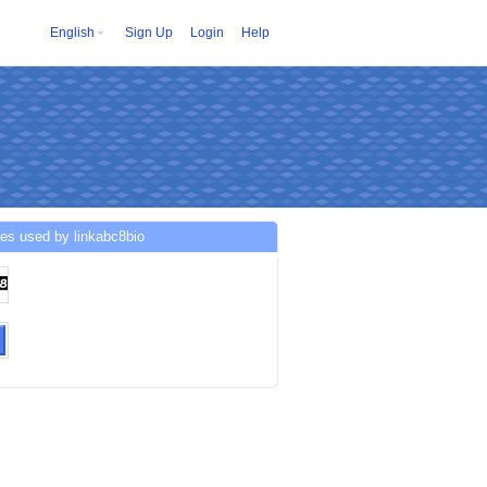
English
Sign Up
Login
Help
es used by linkabc8bio