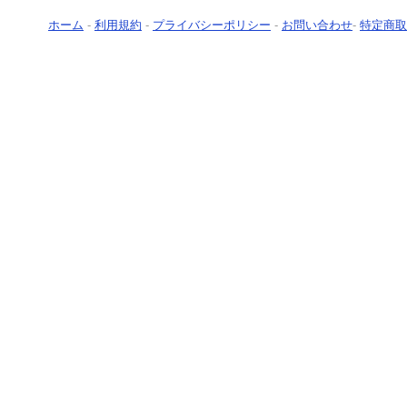
ホーム
-
利用規約
-
プライバシーポリシー
-
お問い合わせ
-
特定商取