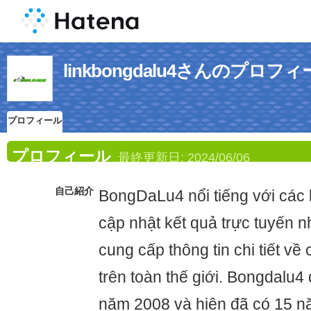
linkbongdalu4さんのプロフ
プロフィール
プロフィール
最終更新日:
2024/06/06
自己紹介
BongDaLu4 nổi tiếng với các
cập nhật kết quả trực tuyến 
cung cấp thông tin chi tiết về
trên toàn thế giới. Bongdalu4
năm 2008 và hiện đã có 15 n