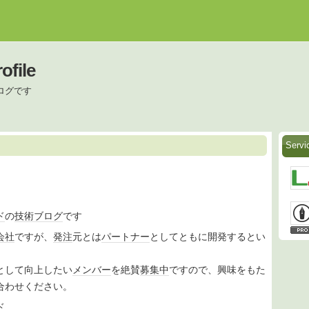
file
ログです
Serv
ド
の
技術
ブログ
です
会社
ですが、
発注
元とは
パートナー
としてともに開発するとい
として向上したい
メンバー
を絶賛
募集中
ですので、興味をもた
合わせください。
ド