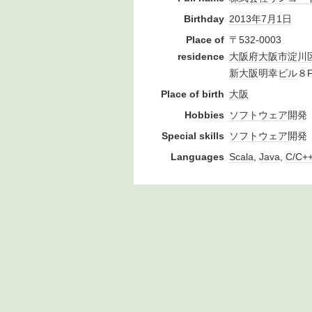
Birthday
2013年
7月1日
Place of
〒532-0003
residence
大阪府
大阪市
淀川
新大阪
明幸
ビル
８
Place of birth
大阪
Hobbies
ソフトウェア
開発
Special skills
ソフトウェア
開発
Languages
Scala
,
Java
,
C/C+