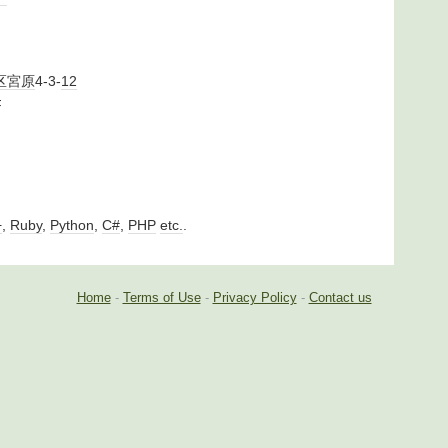
区
宮原
4-3-
12
F
+
,
Ruby
,
Python
,
C#
,
PHP
etc.
.
Home
-
Terms of Use
-
Privacy Policy
-
Contact us