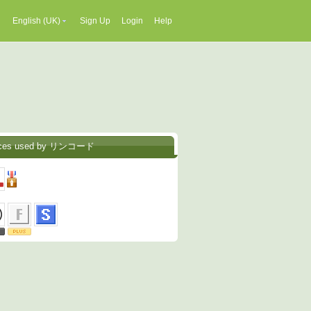
English (UK)
Sign Up
Login
Help
ices used by リンコード