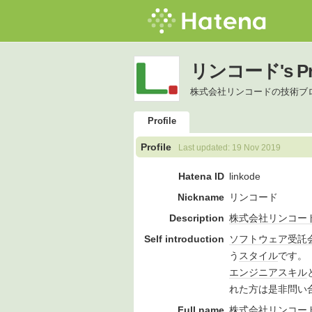
リンコード's Pro
株式会社リンコードの技術ブ
Profile
Profile
Last updated:
19 Nov 2019
Hatena ID
linkode
Nickname
リンコード
Description
株式会社
リン
コー
Self introduction
ソフトウェア
受託
う
スタイル
です。
エンジニア
スキル
れた方は是非問い
Full name
株式会社
リン
コー