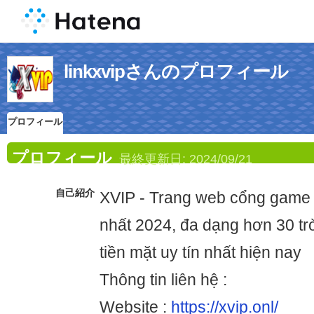
linkxvipさんのプロフィール
プロフィール
プロフィール
最終更新日:
2024/09/21
自己紹介
XVIP - Trang web cổng game 
nhất 2024, đa dạng hơn 30 tr
tiền mặt uy tín nhất hiện nay
Thông tin liên hệ :
Website :
https://xvip.onl/