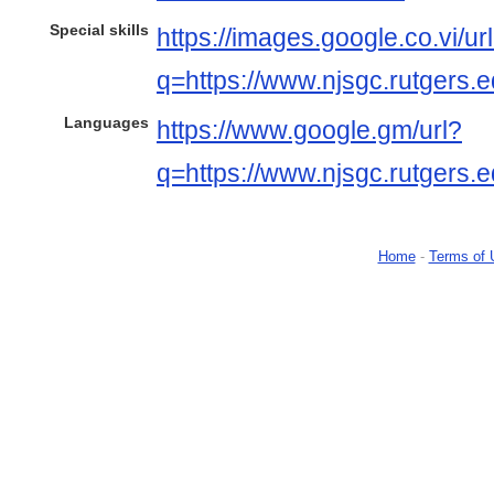
Special skills
https://images.google.co.vi/ur
q=https://www.njsgc.rutgers.e
Languages
https://www.google.gm/url?
q=https://www.njsgc.rutgers.e
Home
-
Terms of 