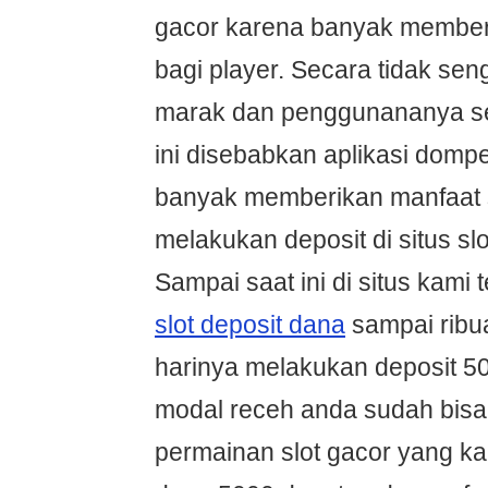
gacor karena banyak membe
bagi player. Secara tidak seng
marak dan penggunananya se
ini disebabkan aplikasi dompet
banyak memberikan manfaat 
melakukan deposit di situs slo
Sampai saat ini di situs kami t
slot deposit dana
sampai ribu
harinya melakukan deposit 5
modal receh anda sudah bisa
permainan slot gacor yang ka