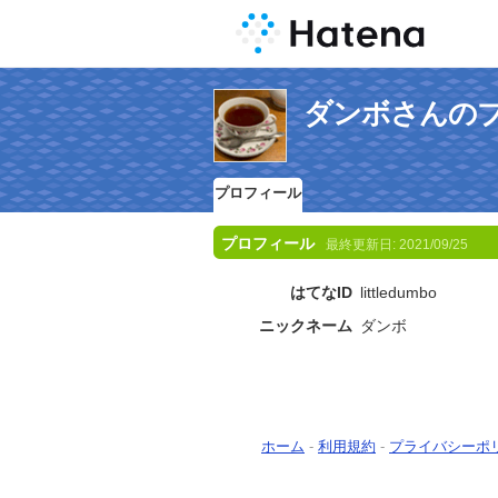
ダンボさんの
プロフィール
プロフィール
最終更新日:
2021/09/25
はてなID
littledumbo
ニックネーム
ダンボ
ホーム
-
利用規約
-
プライバシーポ