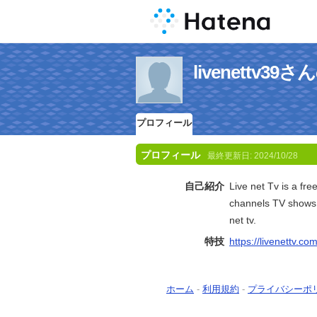
livenettv
プロフィール
プロフィール
最終更新日:
2024/10/28
自己紹介
Live net Tv is a fre
channels TV shows,
net tv.
特技
https://livenettv.co
ホーム
-
利用規約
-
プライバシーポ