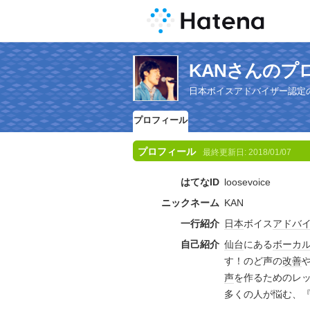
KANさんのプ
日本ボイスアドバイザー認定
プロフィール
プロフィール
最終更新日:
2018/01/07
はてなID
loosevoice
ニックネーム
KAN
一行紹介
日本
ボイス
アドバ
自己紹介
仙台
にある
ボーカ
す！のど声の
改善
声
を作るためのレ
多くの人が悩む、