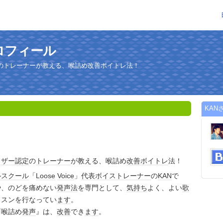
ロフィール
のトレーナーが教える、喉詰め改善ボイトレ法！
KAN
イザー
認定
の
トレーナー
が教える、喉詰め
改善
ボイトレ
法！
ル
スクール
「
Loose
Voice
」
代表
ボイストレーナー
の
KAN
で
や、のどを痛めない
発声法
を専門として、
気持ち
よく、よい
歌
ッスンを行なってい
ます
。
『喉詰め
発声
』は、
改善
でき
ます
。