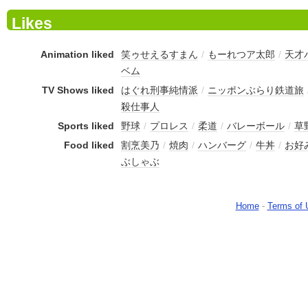
Likes
Animation liked
笑ゥせえるすまん
/
もーれつア太郎
/
天才
ベム
TV Shows liked
はぐれ刑事純情派
/
ニッポンぶらり鉄道旅
殺仕事人
Sports liked
野球
/
プロレス
/
柔道
/
バレーボール
/
草
Food liked
割烹美乃
/
焼肉
/
ハンバーグ
/
牛丼
/
お好
ぶしゃぶ
Home
-
Terms of 