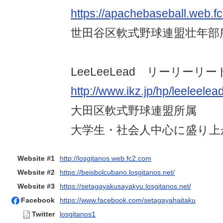
https://apachebaseball.web.f
世田谷区軟式野球連盟壮年部
LeeLeeLead リーリーリー
http://www.ikz.jp/hp/leeleelead
大田区軟式野球連盟所属
大学生・社会人中心に盛り上
Website #1
http://losgitanos.web.fc2.com
Website #2
https://beisbolcubano.losgitanos.net/
Website #3
https://setagayakusayakyu.losgitanos.net/
Facebook
https://www.facebook.com/setagayahaitaku
Twitter
losgitanos1