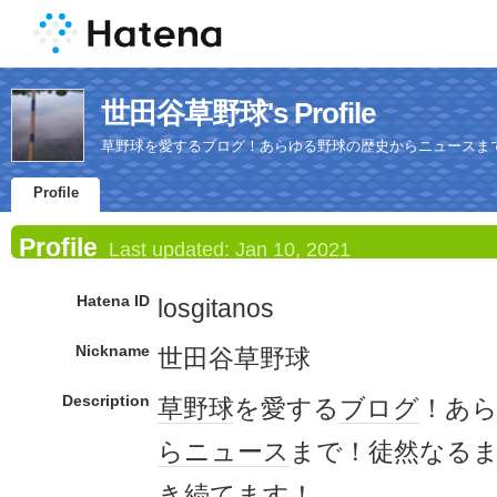
世田谷草野球's Profile
草野球を愛するブログ！あらゆる野球の歴史からニュースま
Profile
Profile
Last updated:
Jan 10, 2021
Hatena ID
losgitanos
Nickname
世田谷草野球
Description
草野球
を愛する
ブログ
！あ
ら
ニュース
まで！徒然なる
き続て
ます
！