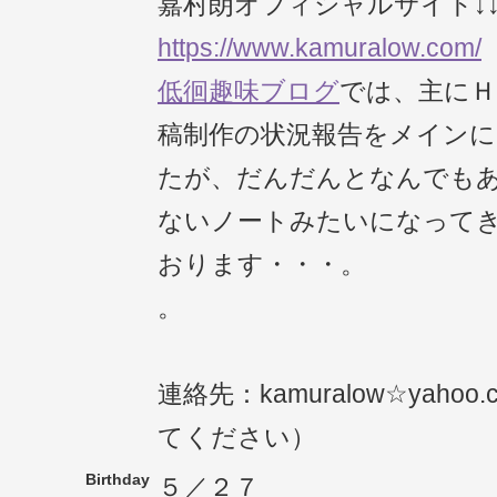
嘉村朗オフィシャルサイト↓
https://www.kamuralow.com/
低徊趣味ブログ
では、主にＨ
稿制作の状況報告をメイン
たが、だんだんとなんでも
ないノートみたいになって
おります・・・。
。
連絡先：kamuralow☆yahoo
てください）
Birthday
５／２７