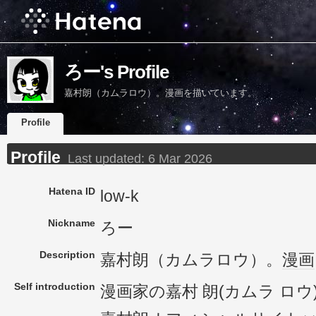
ろー's Profile
嘉村朗（カムラロウ）。漫画を描いています。
Profile
Profile
Last updated:
6 Mar 2026
Hatena ID
low-k
Nickname
ろー
Description
嘉村朗（カムラロウ）。
漫画
Self introduction
漫画家の嘉村 朗(カムラ ロウ