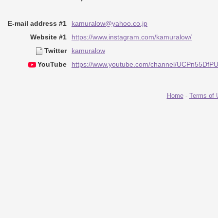
E-mail address #1
kamuralow@yahoo.co.jp
Website #1
https://www.instagram.com/kamuralow/
Twitter
kamuralow
YouTube
https://www.youtube.com/channel/UCPn55Df
Home
-
Terms of 