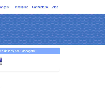
rançais
Inscription
Connecte-toi
Aide
es utilisés par ludonagat80