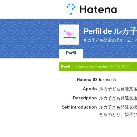
Perfil de 
ルカ子ども発達支援ルーム、
Perfil
Perfil
Última actualización:
23-02-2020
Hatena ID
lukescds
Apodo
ルカ子ども発達支
Description
ルカ
子ども
発達
支
Self introduction
ルカ
子ども
発達
支
そらのとり、親子