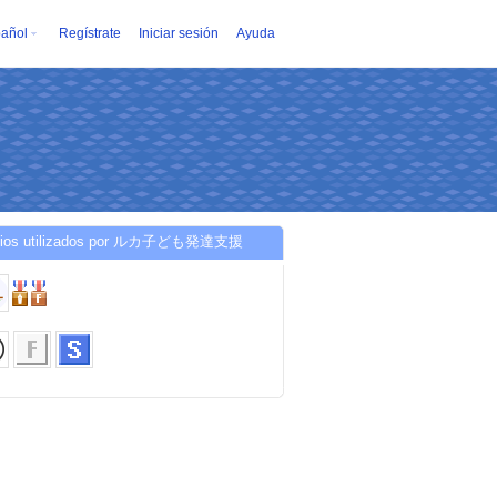
añol
Regístrate
Iniciar sesión
Ayuda
icios utilizados por ルカ子ども発達支援