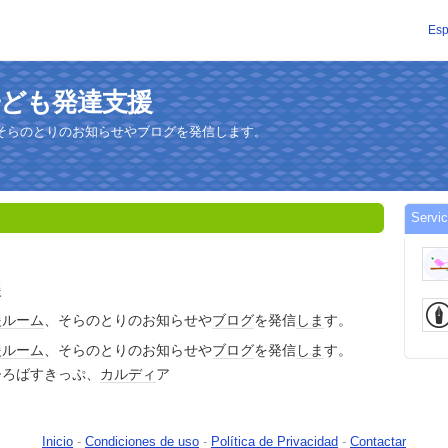
Esp
ルカ子ども発達支援
そらのとりのお知らせやブログを発信します。
Serv
援
援
ルーム
、そらのとりのお知らせや
ブログ
を発信
しま
す。
援
ルーム
、そらのとりのお知らせや
ブログ
を発信
しま
す。
ひろばすきっぷ、
カルディ
ア
Inicio
-
Condiciones de uso
-
Política de Privacidad
-
Contactar