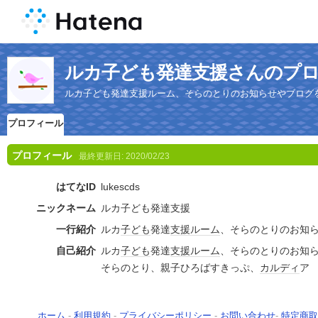
ルカ子ども発達支援さんのプ
ルカ子ども発達支援ルーム、そらのとりのお知らせやブログ
プロフィール
プロフィール
最終更新日:
2020/02/23
はてなID
lukescds
ニックネーム
ルカ子ども発達支援
一行紹介
ルカ
子ども
発達
支援
ルーム
、そらのとりのお知
自己紹介
ルカ
子ども
発達
支援
ルーム
、そらのとりのお知
そらのとり、親子ひろばすきっぷ、
カルディ
ア
ホーム
-
利用規約
-
プライバシーポリシー
-
お問い合わせ
-
特定商取