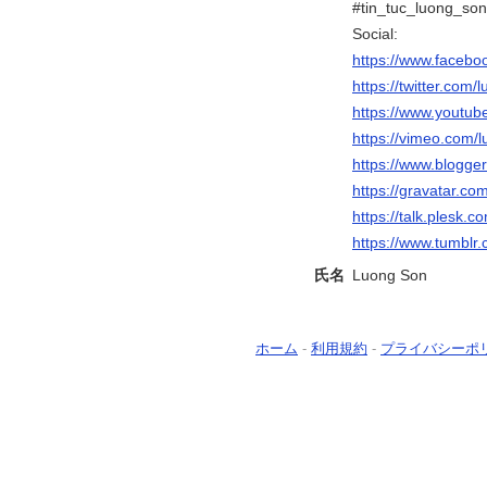
#tin_tuc_luong_so
Social:
https://www.facebo
https://twitter.com
https://www.youtu
https://vimeo.com/
https://www.blogg
https://gravatar.c
https://talk.plesk
https://www.tumblr
氏名
Luong Son
ホーム
-
利用規約
-
プライバシーポ