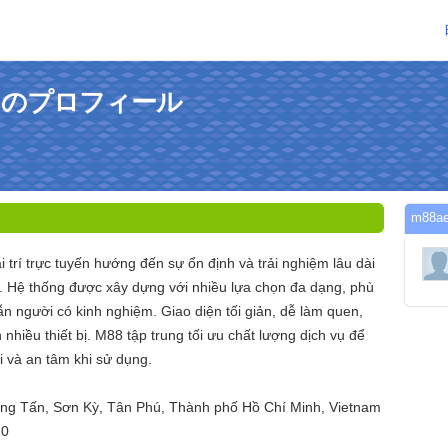
さんのプロフィール
m88
i trí trực tuyến hướng đến sự ổn định và trải nghiệm lâu dài
. Hệ thống được xây dựng với nhiều lựa chọn đa dạng, phù
n người có kinh nghiệm. Giao diện tối giản, dễ làm quen,
nhiều thiết bị. M88 tập trung tối ưu chất lượng dịch vụ để
ợi và an tâm khi sử dụng.
rọng Tấn, Sơn Kỳ, Tân Phú, Thành phố Hồ Chí Minh, Vietnam
10