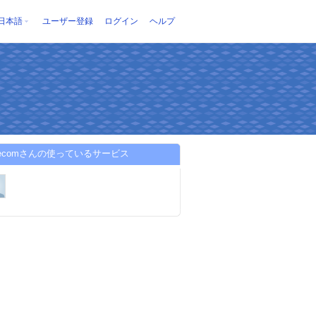
日本語
ユーザー登録
ログイン
ヘルプ
aecomさんの使っているサービス