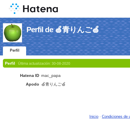
Perfil de 🍏青りんご🍏
Perfil
Perfil
Última actualización:
30-08-2020
Hatena ID
mac_papa
Apodo
🍏青りんご🍏
Inicio
-
Condiciones de 