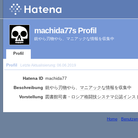
machida77s Profil
銃やら刃物やら、マニアックな情報を収集中
Profil
Profil
Letzte Aktualisierung:
06.06.2019
Hatena ID
machida77
Beschreibung
銃やら
刃物
やら、
マニアック
な
情報
を収集中
Vorstellung
図書館
司書
・
ロシア
格闘技
システマ
公認
インス
Home
-
Benutzer