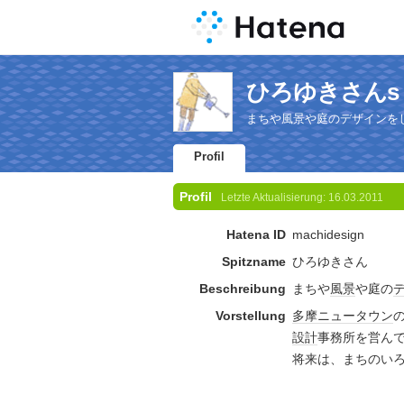
ひろゆきさんs Pr
まちや風景や庭のデザインをしています 
Profil
Profil
Letzte Aktualisierung:
16.03.2011
Hatena ID
machidesign
Spitzname
ひろゆきさん
Beschreibung
まちや
風景
や庭の
Vorstellung
多摩
ニュータウン
設計
事務所を営ん
将来は、まちのい