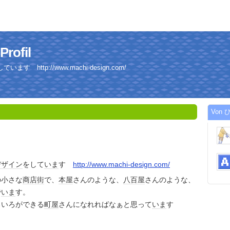
ofil
http://www.machi-design.com/
Von 
デザイン
をして
いま
す
http://www.machi-design.com/
の小さな
商店街
で、
本屋
さんのような、
八百屋
さんのような、
で
いま
す。
ろいろができる
町屋
さんになれればなぁと思って
いま
す