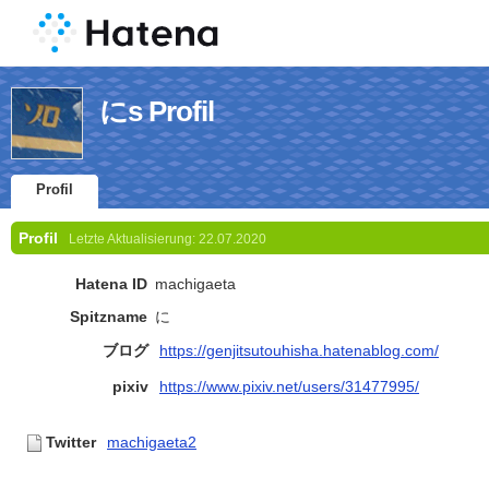
にs Profil
Profil
Profil
Letzte Aktualisierung:
22.07.2020
Hatena ID
machigaeta
Spitzname
に
ブログ
https://genjitsutouhisha.hatenablog.com/
pixiv
https://www.pixiv.net/users/31477995/
Twitter
machigaeta2