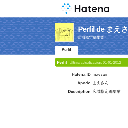
Perfil de まえ
広域指定編集業
Perfil
Perfil
Última actualización:
01-01-2012
Hatena ID
maesan
Apodo
まえさん
Description
広域指定
編集
業