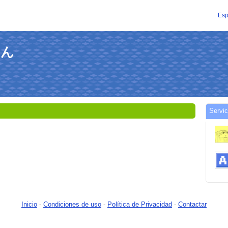
Esp
さん
Servi
Inicio
-
Condiciones de uso
-
Política de Privacidad
-
Contactar