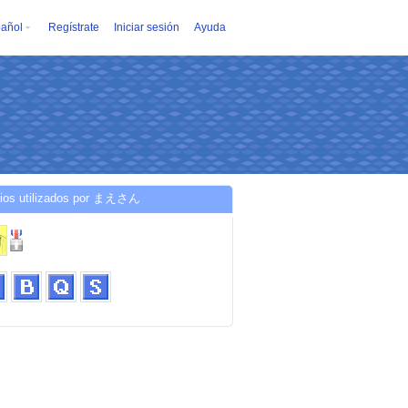
añol
Regístrate
Iniciar sesión
Ayuda
cios utilizados por まえさん