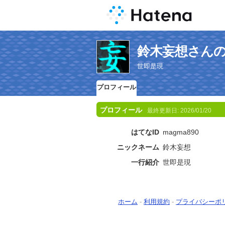
鈴木妄想さん
世即是現
プロフィール
プロフィール
最終更新日:
2026/01/20
はてなID
magma890
ニックネーム
鈴木妄想
一行紹介
世即是現
ホーム
-
利用規約
-
プライバシーポ