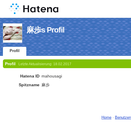
麻歩s Profil
Profil
Profil
Letzte Aktualisierung:
18.02.2017
Hatena ID
mahousagi
Spitzname
麻歩
Home
-
Benutzer