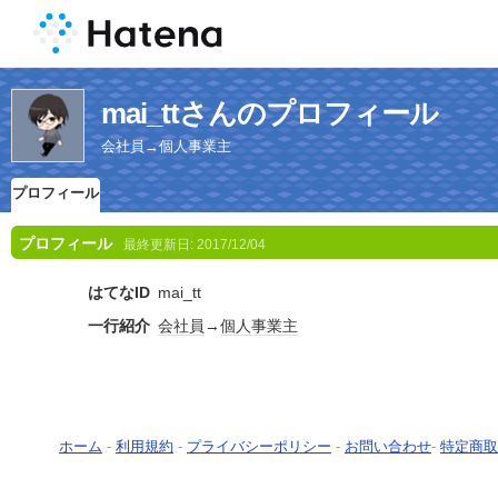
mai_ttさんのプロフィール
会社員→個人事業主
プロフィール
プロフィール
最終更新日:
2017/12/04
はてなID
mai_tt
一行紹介
会社員
→
個人事業主
ホーム
-
利用規約
-
プライバシーポリシー
-
お問い合わせ
-
特定商取