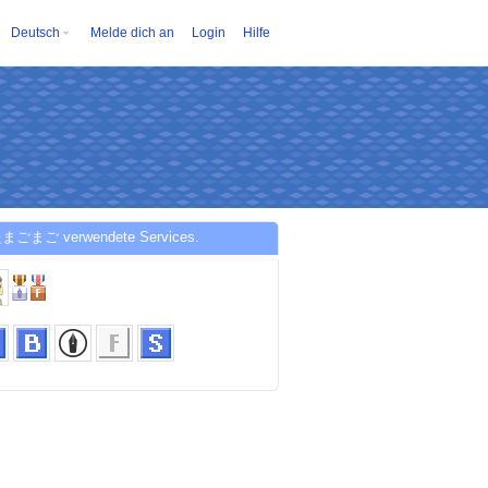
Deutsch
Melde dich an
Login
Hilfe
まごまご verwendete Services.