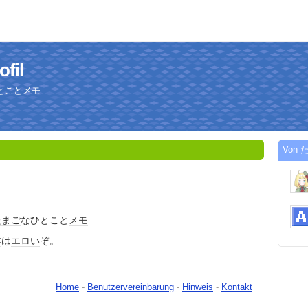
fil
とことメモ
Von た
たまご
なひとこと
メモ
本
は
エロい
ぞ。
Home
-
Benutzervereinbarung
-
Hinweis
-
Kontakt