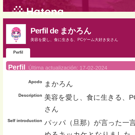
Perfil de まかろん
美容を愛し、食に生きる、PCゲーム大好き女さん
Perfil
Perfil
Última actualización:
17-02-2024
Apodo
まかろん
Description
美容を愛し、食に生きる、P
さん
Self introduction
パッパ（旦那）が言った一
めるキッカケとなりました、