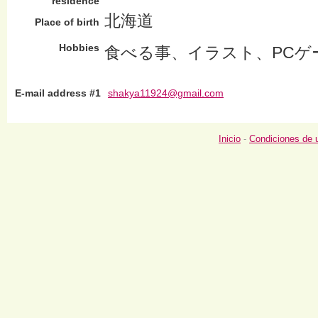
residence
北海道
Place of birth
Hobbies
食べる事、イラスト、PCゲ
E-mail address #1
shakya11924@gmail.com
Inicio
-
Condiciones de 