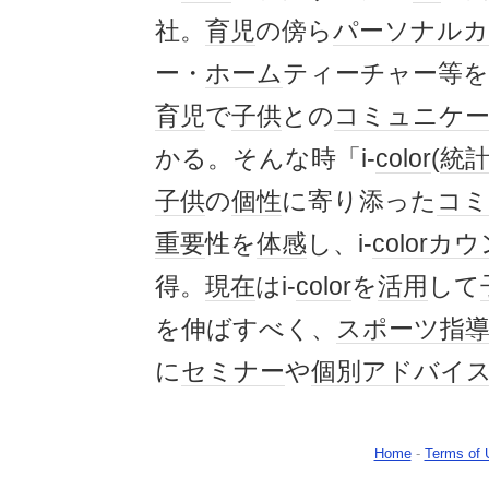
社。
育児
の傍ら
パーソナルカ
ー・
ホーム
ティーチャー等を
育児
で
子供
との
コミュニケ
かる。そんな時「i-
color
(
統
子供
の
個性
に寄り添った
コミ
重要
性を
体感
し、i-
color
カウ
得。
現在
はi-
color
を
活用
して
を伸ばすべく、
スポーツ
指
に
セミナー
や
個別
アドバイ
Home
-
Terms of 