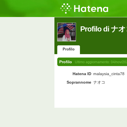
Profilo di ナ
Profilo
Profilo
Ultimo aggiornamento:
04/nov/20
Hatena ID
malaysia_cinta78
Soprannome
ナオコ