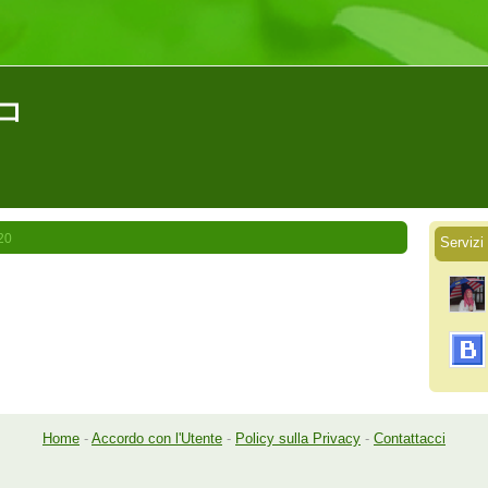
オコ
20
Serviz
Home
-
Accordo con l'Utente
-
Policy sulla Privacy
-
Contattacci