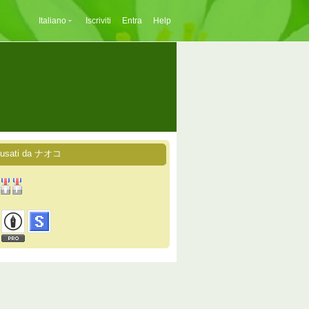
Italiano
Iscriviti
Entra
Help
i usati da ナオコ