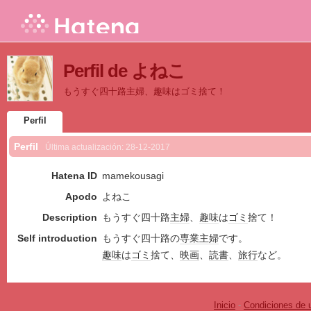
Perfil de よねこ
もうすぐ四十路主婦、趣味はゴミ捨て！
Perfil
Perfil
Última actualización:
28-12-2017
Hatena ID
mamekousagi
Apodo
よねこ
Description
もうすぐ四十路
主婦
、
趣味
は
ゴミ
捨て！
Self introduction
もうすぐ四十路の
専業主婦
です。
趣味
は
ゴミ
捨て、
映画
、
読書
、
旅行
など。
Inicio
-
Condiciones de 