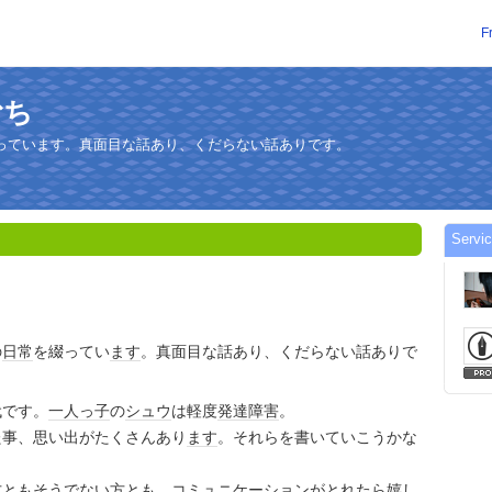
F
むち
っています。真面目な話あり、くだらない話ありです。
Servi
の
日常
を綴ってい
ます
。真面目な話あり、くだらない話ありで
代です。
一人っ子
の
シュウ
は軽度
発達障害
。
た事、思い出がたくさんあり
ます
。それらを書いていこうかな
方ともそうでない方とも、
コミュニケーション
がとれたら嬉し