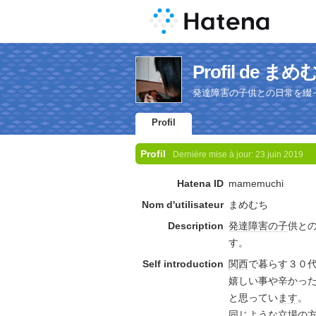
Profil de まめ
発達障害の子供との日常を綴
Profil
Profil
Dernière mise à jour:
23 juin 2019
Hatena ID
mamemuchi
Nom d'utilisateur
まめむち
Description
発達障害
の子
供と
す。
Self introduction
関西
で暮らす３０
嬉しい事や辛かっ
と思ってい
ます
。
同じような
立場
の