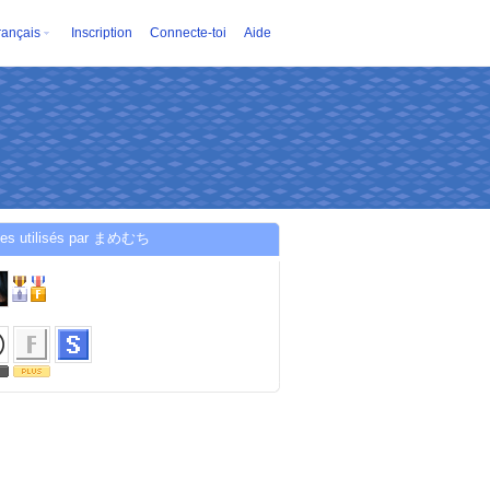
rançais
Inscription
Connecte-toi
Aide
ces utilisés par まめむち