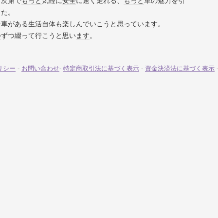
方次第で
もっと
気軽に
安全
に速く走れる、
もっと
車の魅力を引
した。
な車がある
生活
自体
も楽しんでいこうと思ってい
ます
。
つ
ずつ綴って行こうと思い
ます
。
リシー
-
お問い合わせ
-
特定商取引法に基づく表示
-
資金決済法に基づく表示