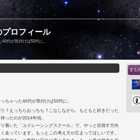
のプロフィール
40代が気付けば50代に。
まも
っちゃった40代が気付けば50代に。
バリ
？
えっちらおっちら
？こなしながら、もともと好きだった
を持ったのが
2014年
頃。
どり着いた「
ユイ
レーシング
スクール
」で、やっと目指す方向
しく走ってい
ます
。
もっと
この考え方が広まってほしいです。