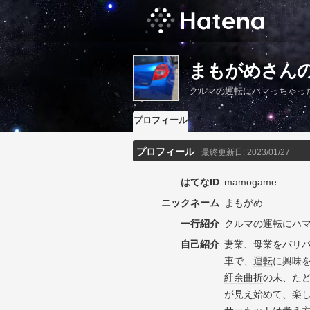
まもがめさん
クルマの運転にハマっちゃった
プロフィール
プロフィール
最終更新日:
2023/01/27
はてなID
mamogame
ニックネーム
まもがめ
一行紹介
クルマの運転にハマ
自己紹介
妻業、母業を
バリ
車で、
運転
に興味
紆余曲折
の末、た
が見え始めて、楽