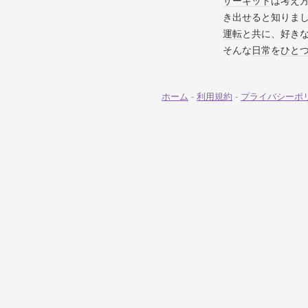
サーキット
は考え
き出せると知りま
運転
と共に、好き
そんな
日常
を
ひと
ホーム
-
利用規約
-
プライバシーポ