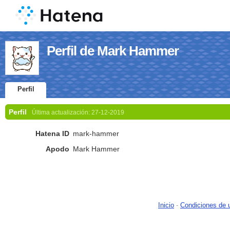
Perfil de Mark Hammer
Perfil
Perfil
Última actualización:
27-12-2019
Hatena ID
mark-hammer
Apodo
Mark Hammer
Inicio
-
Condiciones de 