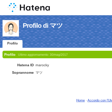
Profilo di マツ
Profilo
Profilo
Ultimo aggiornamento:
30/mag/2017
Hatena ID
marocky
Soprannome
マツ
Home
-
Accordo con l'Ut