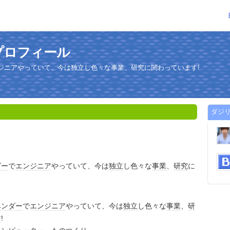
プロフィール
ンジニアやっていて、今は独立し色々な事業、研究に関わっています!
ダジ
ダー
で
エンジニア
やっていて、今は
独立
し色々な
事業
、
研究
に
。
ベンダー
で
エンジニア
やっていて、今は
独立
し色々な
事業
、
研
す
!