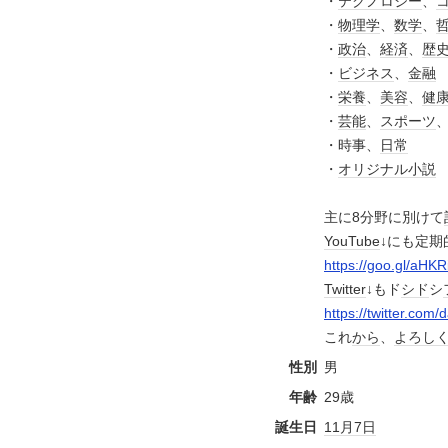
・
テクノロジー
、
・
物理学
、
数学
、
・
政治
、
経済
、
歴
・
ビジネス
、
金融
・
栄養
、
美容
、
健
・
芸能
、
スポーツ
・時事、
日常
・
オリジナル
小説
主に8分野に別けて
YouTube
↓にも定期
https://goo.gl/aHKR
Twitter
↓もド
シド
シ
https://twitter.com/da
これ
から
、
よろし
性別
男
年齢
29歳
誕生日
11月7日