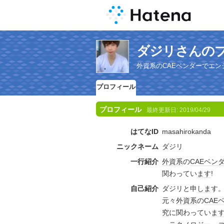
ダジリさんの
外資系のCAEベンダーでエ
プロフィール
プロフィール
最終更新日:
2019/04/29
はてなID
masahirokanda
ニックネーム
ダジリ
一行紹介
外資系
の
CAE
ベン
関わってい
ます
!
自己紹介
ダジリと申
しま
す
元々
外資系
の
CAE
究
に関わってい
ま