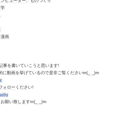
コンピューター
、
もの
つくり
哲学
史
康
、
漫画
記事
を書いていこうと思い
ます
!
的に
動画
を挙げているので是非ご覧くださいm(_ _)m
ir
フォロー
ください!
jilig
く
お願い致
しま
すm(_ _)m