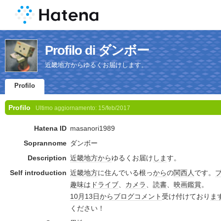
Profilo di ダンボー
近畿地方からゆるくお届けします。
Profilo
Profilo
Ultimo aggiornamento:
15/feb/2017
Hatena ID
masanori1989
Soprannome
ダンボー
Description
近畿地方
から
ゆるくお届け
しま
す。
Self introduction
近畿地方
に住んでいる根っ
から
の
関西人
です。
趣味
は
ドライブ
、
カメラ
、
読書
、
映画鑑賞
。
10月13日
から
ブログ
コメント
受け付けており
ま
ください！