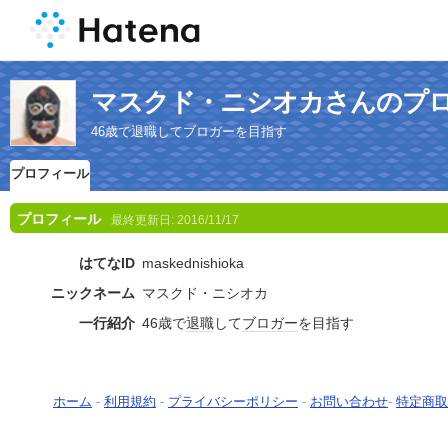
マスクド・ニシオカさんのプ
46歳で退職してブロガーを目指す
プロフィール
プロフィール
最終更新日:
2016/11/17
はてなID
maskednishioka
ニックネーム
マスクド・ニシオカ
一行紹介
46歳で
退職
して
ブロガー
を目指す
ホーム
-
利用規約
-
プライバシーポリシー
-
お問い合わせ
-
特定商取